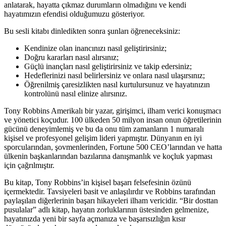
anlatarak, hayatta çıkmaz durumların olmadığını ve kendi
hayatımızın efendisi olduğumuzu gösteriyor.
Bu sesli kitabı dinledikten sonra şunları öğreneceksiniz:
Kendinize olan inancınızı nasıl geliştirirsiniz;
Doğru kararları nasıl alırsınız;
Güçlü inançları nasıl geliştirirsiniz ve takip edersiniz;
Hedeflerinizi nasıl belirlersiniz ve onlara nasıl ulaşırsınız;
Öğrenilmiş çaresizlikten nasıl kurtulursunuz ve hayatınızın
kontrolünü nasıl elinize alırsınız.
Tony Robbins Amerikalı bir yazar, girişimci, ilham verici konuşmacı
ve yönetici koçudur. 100 ülkeden 50 milyon insan onun öğretilerinin
gücünü deneyimlemiş ve bu da onu tüm zamanların 1 numaralı
kişisel ve profesyonel gelişim lideri yapmıştır. Dünyanın en iyi
sporcularından, şovmenlerinden, Fortune 500 CEO’larından ve hatta
ülkenin başkanlarından bazılarına danışmanlık ve koçluk yapması
için çağrılmıştır.
Bu kitap, Tony Robbins’in kişisel başarı felsefesinin özünü
içermektedir. Tavsiyeleri basit ve anlaşılırdır ve Robbins tarafından
paylaşılan diğerlerinin başarı hikayeleri ilham vericidir. “Bir dosttan
pusulalar” adlı kitap, hayatın zorluklarının üstesinden gelmenize,
hayatınızda yeni bir sayfa açmanıza ve başarısızlığın kısır