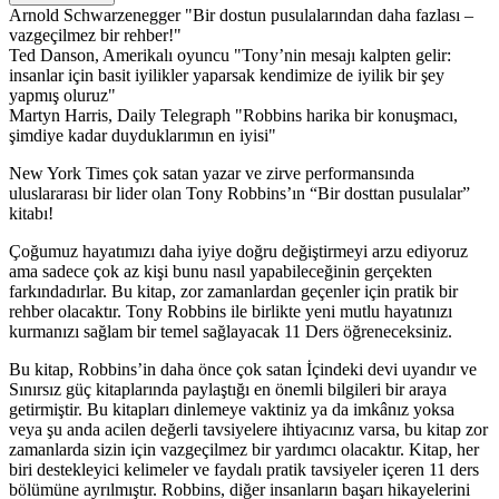
Arnold Schwarzenegger
Bir dostun pusulalarından daha fazlası –
vazgeçilmez bir rehber!
Ted Danson, Amerikalı oyuncu
Tony’nin mesajı kalpten gelir:
insanlar için basit iyilikler yaparsak kendimize de iyilik bir şey
yapmış oluruz
Martyn Harris, Daily Telegraph
Robbins harika bir konuşmacı,
şimdiye kadar duyduklarımın en iyisi
New York Times çok satan yazar ve zirve performansında
uluslararası bir lider olan Tony Robbins’ın “Bir dosttan pusulalar”
kitabı!
Çoğumuz hayatımızı daha iyiye doğru değiştirmeyi arzu ediyoruz
ama sadece çok az kişi bunu nasıl yapabileceğinin gerçekten
farkındadırlar. Bu kitap, zor zamanlardan geçenler için pratik bir
rehber olacaktır. Tony Robbins ile birlikte yeni mutlu hayatınızı
kurmanızı sağlam bir temel sağlayacak 11 Ders öğreneceksiniz.
Bu kitap, Robbins’in daha önce çok satan İçindeki devi uyandır ve
Sınırsız güç kitaplarında paylaştığı en önemli bilgileri bir araya
getirmiştir. Bu kitapları dinlemeye vaktiniz ya da imkânız yoksa
veya şu anda acilen değerli tavsiyelere ihtiyacınız varsa, bu kitap zor
zamanlarda sizin için vazgeçilmez bir yardımcı olacaktır. Kitap, her
biri destekleyici kelimeler ve faydalı pratik tavsiyeler içeren 11 ders
bölümüne ayrılmıştır. Robbins, diğer insanların başarı hikayelerini