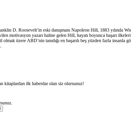
klin D. Roosevelt’in eski danışmanı Napoleon Hill, 1883 yılında Wise
en motivasyon yazarı haline gelen Hill, hayatı boyunca başarı ilkeleri 
lmak üzere ABD’nin tanıdığı en başarılı beş yüzden fazla insanla görü
.
an kitaplardan ilk haberdar olan siz olursunuz!
rsunuz.