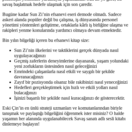
savaş başlatmak hedefe ulaşmak için son çaredir.
Bugüne kadar Sun Zi’nin efsanevi eseri demode olmadı. Sadece
askeri alanda popüler değil bu çalışma, iş dünyasında personel
yönetimi yöntemleri geliştirme, ortaklarla kârlı iş birliğine ulaşma ve
rakipleri yenme konularında yardımcı olmaya devam etmektedir.
Bin yılın bilgeliği içeren bu efsanevi kitap size:
Sun Zi’nin ilkelerini ve taktiklerini gerçek dünyada nasıl
uygulayacağınızı
Geçmiş zaferlerin deneyimlerine dayanarak, yaşam yolundaki
yeni zorlukların üstesinden nasıl geleceğinizi
Emrindeki çalışanlarla nasıl etkili ve saygılı bir şekilde
davranacağınızı
Zayıf bir pozisyonda olsanız bile rakibinizi nasıl yeneceğinizi
Hedefleri gerçekleştirmek için hızlı ve etkili yolları nasıl
bulacağınızı
İşinizi başarılı bir şekilde nasıl kuracağınızı de gösterecektir.
Eski Çin’in en ünlü strateji uzmanları ve komutanlarından biriyle
tanışmak ve paylaştığı bilgeliğini öğrenmek ister misiniz? O halde
yaşamın her alanında uygulanabilecek Savaş sanatı adlı sesli kitabı
dinlemeye başlayın!