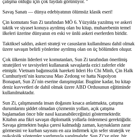
çalışma olduğu için çok faydalı görünüyor.
Savaş Sanatı — dünya edebiyatının ölümsüz klasik eseri!
Çin komutanı Sun Zi tarafından MÖ 6. Yüzyılda yazılmış ve askeri
taktik ve siyaset konuya ayrılmış olan bu kitap, muharebenin temel
ilkeleri üzerine dünyanın en eski ve ünlü askeri eserlerden biridir.
Taktiksel saldırı, askeri strateji ve casusların kullanılması dahil olmak
üzere savaşın belirli yönlerine ayrılmış olan on üç bölümden oluşur.
Çok ülkenin liderleri ve komutanları, Sun Zi tarafından önerilmiş
stratejileri ve tavsiyeleri kullanarak savaşlarda ezici zaferler elde
etmiştir. Vietnam bağımsızlık hareketi lideri Ho Chi Minh, Çin Halk
Cumhuriyeti’nin kurucusu Mao Zedong ve hatta Napolyon
Bonapart, Sun Zi`nin eserine danışmıştılar. Bugüne kadar, bu kitap
deniz kuvvetleri de dahil olmak üzere ABD Ordusunun eğitiminde
kullanılmaktadır.
Sun Zi, çalışmasında insan doğasını kısaca anlatmakta, çatışma
durumlarını şiddet olmadan çözmenin yolları, açık çatışma
başlamadan önce bile nasıl kazanabileceğinizi göstermektedir.
Kitabın ana fikri savaşın diplomatik yollarla önlenmesi gerektiğidir.
Savaşa girmekten başka çaresi kalmadığı zaman, kaynakların zarar
görmesini ve kurban sayısını en aza indirmek için sefer stratejik ve
psikolojik yöntemler yardımıyla yapılmalıdır. Sun Zi’ye göre, bir